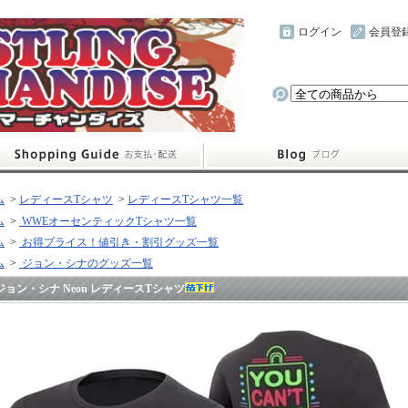
ログイン
会員登
ム
>
レディースTシャツ
>
レディースTシャツ一覧
ム
>
WWEオーセンティックTシャツ一覧
ム
>
お得プライス！値引き・割引グッズ一覧
ム
>
ジョン・シナのグッズ一覧
ジョン・シナ Neon レディースTシャツ