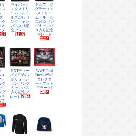
ロリ
ライバック
ドルフ・ジ
クス
エクストリ
グラー エク
ム・
ーム・ルー
ストリー
ズ
ルズ2015 リ
ム・ルール
リング
ングキャン
ズ2015 リン
バス
バス入り記
グキャンバ
念プ
念プレート
ス入り記念
プレート
バ・
NXTディー
WWE Total
ルス
バズ RAWレ
Divas WWE
マッ
ボリューシ
コレクタ
ルグ
ョン リング
ー・フォト
ド
キャンバス
プラーク1
リング
入り記念プ
バス
レート
念プ