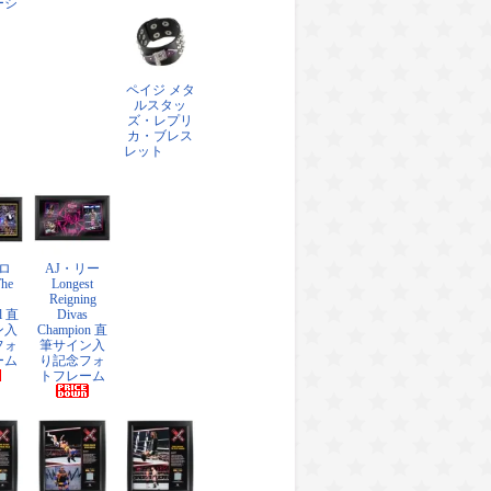
ーシ
ペイジ メタ
ルスタッ
ズ・レプリ
カ・ブレス
レット
ロ
AJ・リー
The
Longest
Reigning
l 直
Divas
ン入
Champion 直
フォ
筆サイン入
ーム
り記念フォ
トフレーム