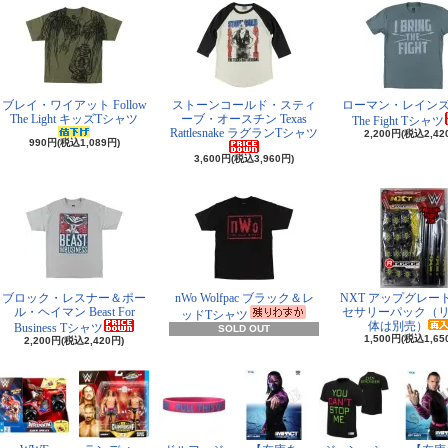
ブレイ・ワイアット Follow
ストーンコールド・スティ
ローマン・レインズ I 
The Light キッズTシャツ
ーブ・オースチン Texas
The Fight Tシャツ
Rattlesnake ラグランTシャツ
2,200円(税込2,42
990円(税込1,089円)
3,600円(税込3,960円)
ブロック・レスナー＆ポー
nWo Wolfpac ブラック＆レ
NXT アップグレー
ル・ヘイマン Beast For
セサリーパック（
ッドTシャツ
体は別売）
Business Tシャツ
SOLD OUT
1,500円(税込1,65
2,200円(税込2,420円)