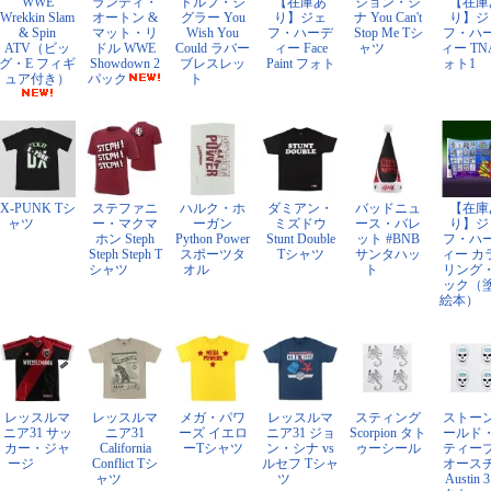
WWE
ランディ・
ドルフ・ジ
【在庫あ
ジョン・シ
【在庫
Wrekkin Slam
オートン &
グラー You
り】ジェ
ナ You Can't
り】ジ
& Spin
マット・リ
Wish You
フ・ハーデ
Stop Me Tシ
フ・ハ
ATV（ビッ
ドル WWE
Could ラバー
ィー Face
ャツ
ィー TN
グ・E フィギ
Showdown 2
ブレスレッ
Paint フォト
ォト1
ュア付き）
パック
ト
X-PUNK Tシ
ステファニ
ハルク・ホ
ダミアン・
バッドニュ
【在庫
ャツ
ー・マクマ
ーガン
ミズドウ
ース・バレ
り】ジ
ホン Steph
Python Power
Stunt Double
ット #BNB
フ・ハ
Steph Steph T
スポーツタ
Tシャツ
サンタハッ
ィー カ
シャツ
オル
ト
リング
ック（
絵本）
レッスルマ
レッスルマ
メガ・パワ
レッスルマ
スティング
ストー
ニア31 サッ
ニア31
ーズ イエロ
ニア31 ジョ
Scorpion タト
ールド
カー・ジャ
California
ーTシャツ
ン・シナ vs
ゥーシール
ティー
ージ
Conflict Tシ
ルセフ Tシャ
オース
ャツ
ツ
Austin 3