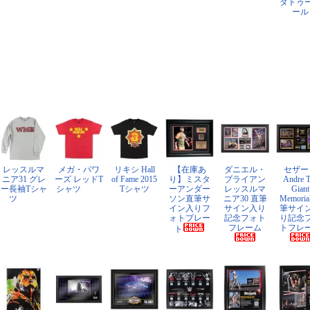
タトゥ
ール
レッスルマ
メガ・パワ
リキシ Hall
【在庫あ
ダニエル・
セザー
ニア31 グレ
ーズ レッドT
of Fame 2015
り】ミスタ
ブライアン
Andre 
ー長袖Tシャ
シャツ
Tシャツ
ーアンダー
レッスルマ
Giant
ツ
ソン直筆サ
ニア30 直筆
Memoria
イン入りフ
サイン入り
筆サイ
ォトプレー
記念フォト
り記念
フレーム
トフレ
ト