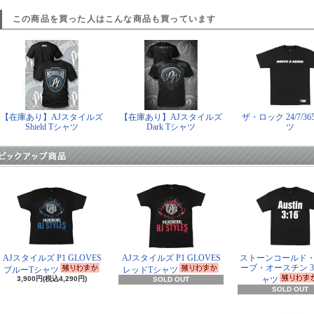
この商品を買った人はこんな商品も買っています
【在庫あり】AJスタイルズ
【在庫あり】AJスタイルズ
ザ・ロック 24/7/36
Shield Tシャツ
Dark Tシャツ
ツ
AJスタイルズ P1 GLOVES
AJスタイルズ P1 GLOVES
ストーンコールド
ーブ・オースチン 3:
ブルーTシャツ
レッドTシャツ
3,900円(税込4,290円)
ャツ
SOLD OUT
SOLD OUT