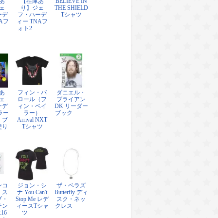
あ
【在庫あ
BELIEVE IN
ェ
り】ジェ
THE SHIELD
ーデ
フ・ハーデ
Tシャツ
Aフ
ィー TNAフ
ォト2
あ
フィン・バ
ダニエル・
ェ
ロール（フ
ブライアン
ーデ
ィン・ベイ
DK リーダー
ラー
ラー）
ブック
・ブ
Arrival NXT
塗り
Tシャツ
ンコ
ジョン・シ
ザ・ベラズ
・ス
ナ You Can't
Butterfly ディ
ブ・
Stop Me レデ
スク・ネッ
チン
ィースTシャ
クレス
:16
ツ