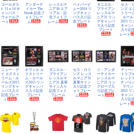
ゴールダス
アンダーテ
レッスルマ
ペイパービ
ダニエル・
セス・
ト 11 x 14 キ
イカー The
ニア30 エア
ュー2014 リ
ブライアン
ンズ エ
ャンバス・
Streak 記念フ
リアル・記
ングキャン
レッスルマ
トリー
ウォールア
ォトフレー
念フォトフ
バス入り記
ニア31 リン
ルール
念プレート
グキャンバ
2015 
ート
ム
レーム
ス入り記念
キャン
プレート
入り記
レート
ニュー・デ
ネヴィル エ
ダニエル・
セス・ロリ
ジ・アンダ
ディー
イ エクスト
クストリー
ブライアン
ンズ レッス
ーテイカー
トリプ
リーム・ル
ム・ルール
レッスルマ
ルマニア31
レッスルマ
レッド
ールズ2015
ズ2015 リン
ニア31 直筆
直筆サイン
ニア31 リン
チ バト
リングキャ
グキャンバ
サイン入り
入り記念フ
グロープ入
ラウン
ンバス入り
ス入り記念
記念フォト
ォトフレー
り記念プレ
2015 
記念プレー
プレート
フレーム
キャン
ム
ート
入り記
ト
レート