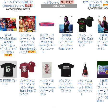
ル・ヘイマン Beast For
セサリーパック（
ッドTシャツ
体は別売）
Business Tシャツ
SOLD OUT
1,500円(税込1,65
2,200円(税込2,420円)
WWE
ランディ・
ドルフ・ジ
【在庫あ
ジョン・シ
【在庫
Wrekkin Slam
オートン &
グラー You
り】ジェ
ナ You Can't
り】ジ
& Spin
マット・リ
Wish You
フ・ハーデ
Stop Me Tシ
フ・ハ
ATV（ビッ
ドル WWE
Could ラバー
ィー Face
ャツ
ィー TN
グ・E フィギ
Showdown 2
ブレスレッ
Paint フォト
ォト1
ュア付き）
パック
ト
X-PUNK Tシ
ステファニ
ハルク・ホ
ダミアン・
バッドニュ
【在庫
ャツ
ー・マクマ
ーガン
ミズドウ
ース・バレ
り】ジ
ホン Steph
Python Power
Stunt Double
ット #BNB
フ・ハ
Steph Steph T
スポーツタ
Tシャツ
サンタハッ
ィー カ
シャツ
オル
ト
リング
ック（
絵本）