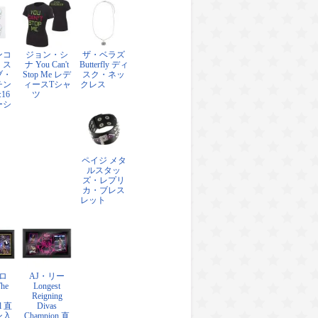
ンコ
ジョン・シ
ザ・ベラズ
・ス
ナ You Can't
Butterfly ディ
ブ・
Stop Me レデ
スク・ネッ
チン
ィースTシャ
クレス
:16
ツ
ーシ
ペイジ メタ
ルスタッ
ズ・レプリ
カ・ブレス
レット
ロ
AJ・リー
The
Longest
Reigning
l 直
Divas
ン入
Champion 直