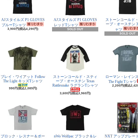
AJスタイルズ P1 GLOVES
AJスタイルズ P1 GLOVES
ストーンコールド
ーブ・オースチン 3:
ブルーTシャツ
レッドTシャツ
3,900円(税込4,290円)
ャツ
SOLD OUT
SOLD OUT
ブレイ・ワイアット Follow
ストーンコールド・スティ
ローマン・レインズ I 
The Light キッズTシャツ
ーブ・オースチン Texas
The Fight Tシャツ
Rattlesnake ラグランTシャツ
2,200円(税込2,42
990円(税込1,089円)
3,600円(税込3,960円)
ブロック・レスナー＆ポー
nWo Wolfpac ブラック＆レ
NXT アップグレー