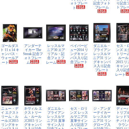
ォトプレー
記念フォト
り記念
フレーム
トフレ
ト
ゴールダス
アンダーテ
レッスルマ
ペイパービ
ダニエル・
セス・
ト 11 x 14 キ
イカー The
ニア30 エア
ュー2014 リ
ブライアン
ンズ エ
ャンバス・
Streak 記念フ
リアル・記
ングキャン
レッスルマ
トリー
ウォールア
ォトフレー
念フォトフ
バス入り記
ニア31 リン
ルール
念プレート
グキャンバ
2015 
ート
ム
レーム
ス入り記念
キャン
プレート
入り記
レート
ニュー・デ
ネヴィル エ
ダニエル・
セス・ロリ
ジ・アンダ
ディー
イ エクスト
クストリー
ブライアン
ンズ レッス
ーテイカー
トリプ
リーム・ル
ム・ルール
レッスルマ
ルマニア31
レッスルマ
レッド
ールズ2015
ズ2015 リン
ニア31 直筆
直筆サイン
ニア31 リン
チ バト
リングキャ
グキャンバ
サイン入り
入り記念フ
グロープ入
ラウン
ンバス入り
ス入り記念
記念フォト
ォトフレー
り記念プレ
2015 