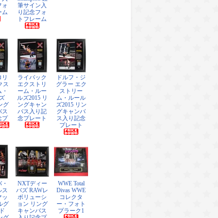
フォ
筆サイン入
ーム
り記念フォ
トフレーム
ロリ
ライバック
ドルフ・ジ
クス
エクストリ
グラー エク
ム・
ーム・ルー
ストリー
ズ
ルズ2015 リ
ム・ルール
リング
ングキャン
ズ2015 リン
バス
バス入り記
グキャンバ
念プ
念プレート
ス入り記念
プレート
バ・
NXTディー
WWE Total
ルス
バズ RAWレ
Divas WWE
マッ
ボリューシ
コレクタ
ルグ
ョン リング
ー・フォト
ド
キャンバス
プラーク1
リング
入り記念プ