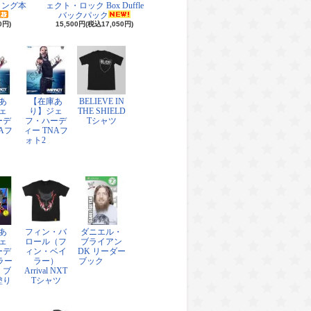
リング本
ェクト・ロック Box Duffle
バックパック
0円)
15,500円(税込17,050円)
あ
【在庫あ
BELIEVE IN
ェ
り】ジェ
THE SHIELD
ーデ
フ・ハーデ
Tシャツ
Aフ
ィー TNAフ
ォト2
あ
フィン・バ
ダニエル・
ェ
ロール（フ
ブライアン
ーデ
ィン・ベイ
DK リーダー
ラー
ラー）
ブック
・ブ
Arrival NXT
塗り
Tシャツ