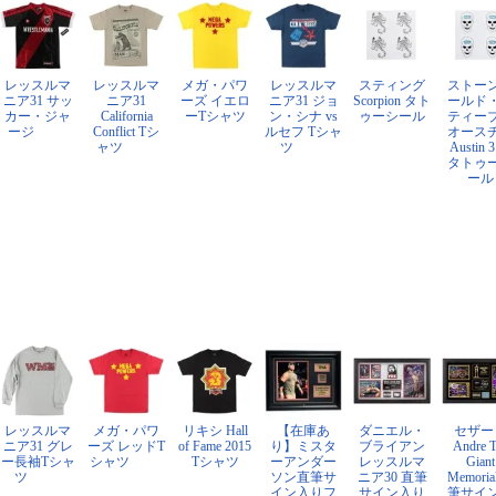
レッスルマ
レッスルマ
メガ・パワ
レッスルマ
スティング
ストー
ニア31 サッ
ニア31
ーズ イエロ
ニア31 ジョ
Scorpion タト
ールド
カー・ジャ
California
ーTシャツ
ン・シナ vs
ゥーシール
ティー
ージ
Conflict Tシ
ルセフ Tシャ
オース
ャツ
ツ
Austin 3
タトゥ
ール
レッスルマ
メガ・パワ
リキシ Hall
【在庫あ
ダニエル・
セザー
ニア31 グレ
ーズ レッドT
of Fame 2015
り】ミスタ
ブライアン
Andre 
ー長袖Tシャ
シャツ
Tシャツ
ーアンダー
レッスルマ
Giant
ツ
ソン直筆サ
ニア30 直筆
Memoria
イン入りフ
サイン入り
筆サイ