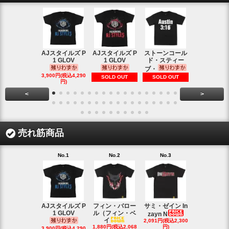
AJスタイルズ P
AJスタイルズ P
ストーンコール
レッスルマ
1 GLOV
1 GLOV
ド・スティー
31ロゴ ヴ
ブ・
1,900円(税込2
3,900円(税込4,290
SOLD OUT
SOLD OUT
円)
円)
<
>
売れ筋商品
No.1
No.2
No.3
No.4
AJスタイルズ P
フィン・バロー
サミ・ゼイン In
ブロック・
1 GLOV
ル（フィン・ベ
ナー＆ポー
zayn N
イ
2,091円(税込2,300
ヘ
1,880円(税込2,068
円)
2,200円(税込2
3,900円(税込4,290