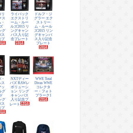
ロリ
ライバック
ドルフ・ジ
クス
エクストリ
グラー エク
ム・
ーム・ルー
ストリー
ズ
ルズ2015 リ
ム・ルール
リング
ングキャン
ズ2015 リン
バス
バス入り記
グキャンバ
念プ
念プレート
ス入り記念
プレート
バ・
NXTディー
WWE Total
ルス
バズ RAWレ
Divas WWE
マッ
ボリューシ
コレクタ
ルグ
ョン リング
ー・フォト
ド
キャンバス
プラーク1
リング
入り記念プ
バス
レート
念プ