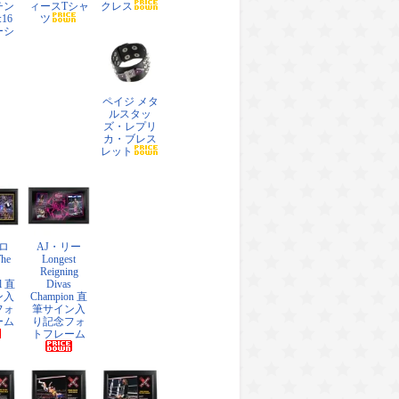
チン
ィースTシャ
クレス
:16
ツ
ーシ
ペイジ メタ
ルスタッ
ズ・レプリ
カ・ブレス
レット
ロ
AJ・リー
The
Longest
Reigning
l 直
Divas
ン入
Champion 直
フォ
筆サイン入
ーム
り記念フォ
トフレーム