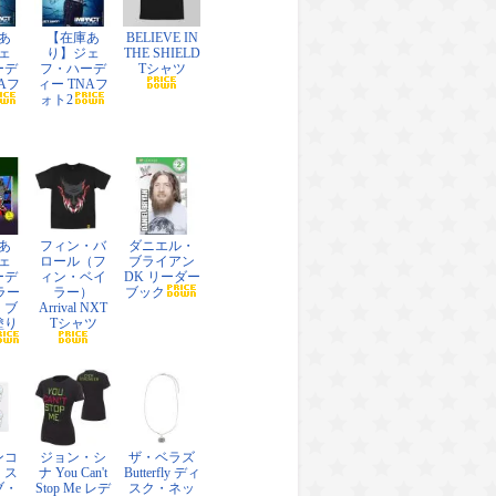
あ
【在庫あ
BELIEVE IN
ェ
り】ジェ
THE SHIELD
ーデ
フ・ハーデ
Tシャツ
Aフ
ィー TNAフ
ォト2
あ
フィン・バ
ダニエル・
ェ
ロール（フ
ブライアン
ーデ
ィン・ベイ
DK リーダー
ラー
ラー）
ブック
・ブ
Arrival NXT
塗り
Tシャツ
ンコ
ジョン・シ
ザ・ベラズ
・ス
ナ You Can't
Butterfly ディ
ブ・
Stop Me レデ
スク・ネッ