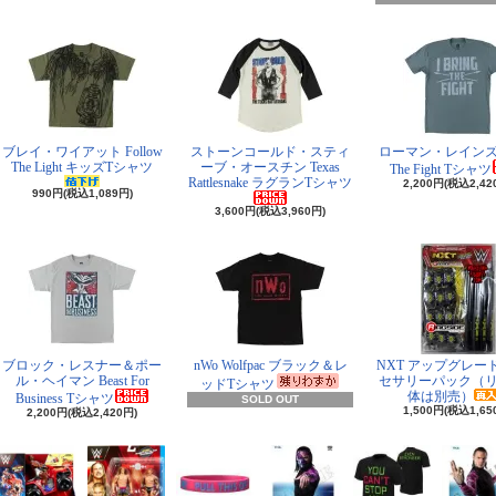
ブレイ・ワイアット Follow
ストーンコールド・スティ
ローマン・レインズ I 
The Light キッズTシャツ
ーブ・オースチン Texas
The Fight Tシャツ
Rattlesnake ラグランTシャツ
2,200円(税込2,42
990円(税込1,089円)
3,600円(税込3,960円)
ブロック・レスナー＆ポー
nWo Wolfpac ブラック＆レ
NXT アップグレー
ル・ヘイマン Beast For
セサリーパック（
ッドTシャツ
体は別売）
Business Tシャツ
SOLD OUT
1,500円(税込1,65
2,200円(税込2,420円)