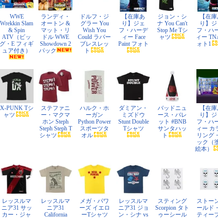
WWE
ランディ・
ドルフ・ジ
【在庫あ
ジョン・シ
【在庫
Wrekkin Slam
オートン &
グラー You
り】ジェ
ナ You Can't
り】ジ
& Spin
マット・リ
Wish You
フ・ハーデ
Stop Me Tシ
フ・ハ
ATV（ビッ
ドル WWE
Could ラバー
ィー Face
ャツ
ィー TN
グ・E フィギ
Showdown 2
ブレスレッ
Paint フォト
ォト1
ュア付き）
パック
ト
X-PUNK Tシ
ステファニ
ハルク・ホ
ダミアン・
バッドニュ
【在庫
ャツ
ー・マクマ
ーガン
ミズドウ
ース・バレ
り】ジ
ホン Steph
Python Power
Stunt Double
ット #BNB
フ・ハ
Steph Steph T
スポーツタ
Tシャツ
サンタハッ
ィー カ
シャツ
オル
ト
リング
ック（
絵本）
レッスルマ
レッスルマ
メガ・パワ
レッスルマ
スティング
ストー
ニア31 サッ
ニア31
ーズ イエロ
ニア31 ジョ
Scorpion タト
ールド
カー・ジャ
California
ーTシャツ
ン・シナ vs
ゥーシール
ティー