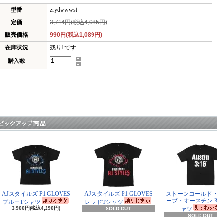
型番
zrydwwwsf
定価
3,714円(税込4,085円)
販売価格
990円(税込1,089円)
在庫状況
残り1です
購入数
AJスタイルズ P1 GLOVES
AJスタイルズ P1 GLOVES
ストーンコールド
ーブ・オースチン 3:
ブルーTシャツ
レッドTシャツ
3,900円(税込4,290円)
ャツ
SOLD OUT
SOLD OUT