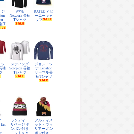
・ジ
WWE
RATED V ビ
ou
Network 長袖
ーニーキャ
ou
Tシャツ
ップ
長袖T
・シ
スティング
ジョン・シ
 長袖
Scorpion 長袖
ナ Cenation
ツ
Tシャツ
サーマル長
袖Tシャツ
ク・
ランディ・
アルティメ
at,
サベージ ポ
ット・ウォ
,
ンポン付き
リアー ポン
r,
ニットキャ
ポン付きニ