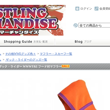
ログイン
会員登
ム
>
その他WWEグッズ色々
>
マフラー・スカーフ一覧
ム
>
ザック・ライダーのグッズ一覧
ザック・ライダー WWWYKI フード付マフラー