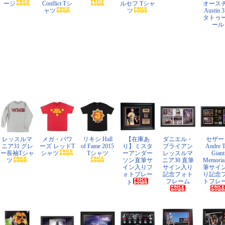
ージ
Conflict Tシ
ルセフ Tシャ
オース
ャツ
ツ
Austin 3
タトゥ
ール
レッスルマ
メガ・パワ
リキシ Hall
【在庫あ
ダニエル・
セザー
ニア31 グレ
ーズ レッドT
of Fame 2015
り】ミスタ
ブライアン
Andre 
ー長袖Tシャ
シャツ
Tシャツ
ーアンダー
レッスルマ
Giant
ツ
ソン直筆サ
ニア30 直筆
Memoria
イン入りフ
サイン入り
筆サイ
ォトプレー
記念フォト
り記念
フレーム
トフレ
ト