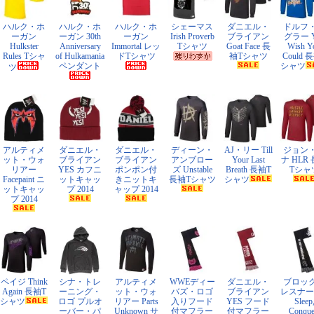
ハルク・ホ
ハルク・ホ
ハルク・ホ
シェーマス
ダニエル・
ドルフ
ーガン
ーガン 30th
ーガン
Irish Proverb
ブライアン
グラー Y
Hulkster
Anniversary
Immortal レッ
Tシャツ
Goat Face 長
Wish Y
Rules Tシャ
of Hulkamania
ドTシャツ
袖Tシャツ
Could 
ペンダント
シャツ
ツ
アルティメ
ダニエル・
ダニエル・
ディーン・
AJ・リー Till
ジョン
ット・ウォ
ブライアン
ブライアン
アンブロー
Your Last
ナ HLR
リアー
YES カフニ
ポンポン付
ズ Unstable
Breath 長袖T
Tシャ
Facepaint ニ
ットキャッ
きニットキ
長袖Tシャツ
シャツ
ットキャッ
プ 2014
ャップ 2014
プ 2014
ペイジ Think
シナ・トレ
アルティメ
WWEディー
ダニエル・
ブロッ
Again 長袖T
ーニング・
ット・ウォ
バズ・ロゴ
ブライアン
レスナー E
シャツ
ロゴ プルオ
リアー Parts
入りフード
YES フード
Sleep
ーバー・パ
Unknown サ
付マフラー
付マフラー
Conque