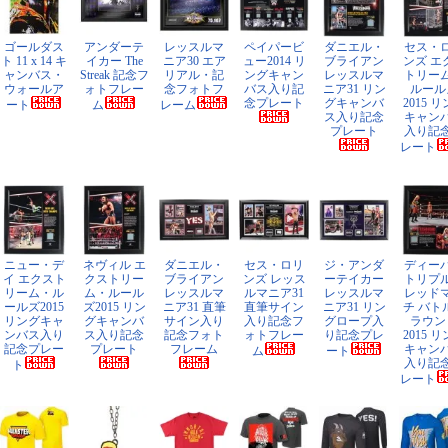
ゴールダス
アンダーテ
レッスルマ
ペイパービ
ダニエル・
セス・
ト 11 x 14 キ
イカー The
ニア30 エア
ュー2014 リ
ブライアン
ンズ エ
ャンバス・
Streak 記念フ
リアル・記
ングキャン
レッスルマ
トリー
ウォールア
ォトフレー
念フォトフ
バス入り記
ニア31 リン
ルール
念プレート
グキャンバ
2015 
ート
ム
レーム
ス入り記念
キャン
プレート
入り記
レート
ニュー・デ
ネヴィル エ
ダニエル・
セス・ロリ
ジ・アンダ
ディー
イ エクスト
クストリー
ブライアン
ンズ レッス
ーテイカー
トリプ
リーム・ル
ム・ルール
レッスルマ
ルマニア31
レッスルマ
レッド
ールズ2015
ズ2015 リン
ニア31 直筆
直筆サイン
ニア31 リン
チ バト
リングキャ
グキャンバ
サイン入り
入り記念フ
グロープ入
ラウン
ンバス入り
ス入り記念
記念フォト
ォトフレー
り記念プレ
2015 
記念プレー
プレート
フレーム
キャン
ム
ート
入り記
ト
レート