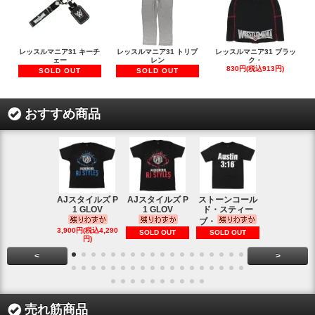
レッスルマニア31 キーチ
レッスルマニア31 トリブ
レッスルマニア31 ブラッ
ェー
レン
ク・
830円(税込913円)
SOLD OUT
SOLD OUT
おすすめ商品
AJスタイルズ P
AJスタイルズ P
ストーンコール
レッスルマ
1 GLOV
1 GLOV
ド・スティー
31ロゴ ヴ
ブ・
1,900円(税込2
3,900円(税込4,290
SOLD OUT
SOLD OUT
円)
円)
<
>
売れ筋商品