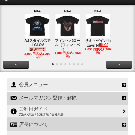
No.1
No.2
No.3
No.4
AJスタイルズ P
フィン・バロー
サミ・ゼイン In
ブロック・
1 GLOV
ル（フィン・ベ
ナー＆ポー
zayn N
イ
2,091円(税込2,300
ヘ
1,880円(税込2,068
円)
2,200円(税込2
3,900円(税込4,290
円)
円)
円)
<
>
会員メニュー
メールマガジン登録・解除
ご利用ガイド
支払い方法 / 配送方法 / 会社概要
店長について