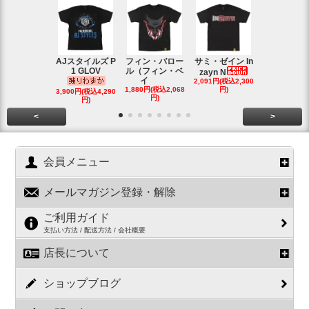
AJスタイルズ P
フィン・バロー
サミ・ゼイン In
ブロック・
1 GLOV
ル（フィン・ベ
ナー＆ポー
zayn N
イ
2,091円(税込2,300
ヘ
1,880円(税込2,068
円)
2,200円(税込2
3,900円(税込4,290
円)
円)
円)
<
>
会員メニュー
メールマガジン登録・解除
ご利用ガイド
支払い方法 / 配送方法 / 会社概要
店長について
ショップブログ