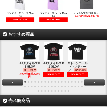
ランディ・サベージ Mac
ランディ・サベージ Mac
レッスルマニア31 Grizz
ho
ho
2,679円(税込2,947円)
SOLD OUT
SOLD OUT
おすすめ商品
AJスタイルズ P
AJスタイルズ P
ストーンコール
レッスルマ
1 GLOV
1 GLOV
ド・スティー
31ロゴ ヴ
ブ・
1,900円(税込2
3,900円(税込4,290
SOLD OUT
SOLD OUT
円)
円)
<
>
売れ筋商品