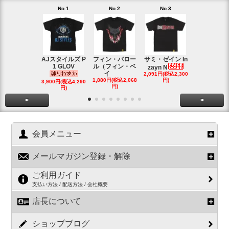
No.1
No.2
No.3
No.4
AJスタイルズ P
フィン・バロー
サミ・ゼイン In
ブロック・
1 GLOV
ル（フィン・ベ
ナー＆ポー
zayn N
イ
2,091円(税込2,300
ヘ
1,880円(税込2,068
円)
2,200円(税込2
3,900円(税込4,290
円)
円)
円)
<
>
会員メニュー
メールマガジン登録・解除
ご利用ガイド
支払い方法 / 配送方法 / 会社概要
店長について
ショップブログ