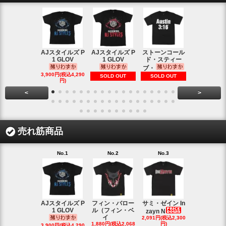
AJスタイルズ P
AJスタイルズ P
ストーンコール
レッスルマ
1 GLOV
1 GLOV
ド・スティー
31ロゴ ヴ
ブ・
1,900円(税込2
3,900円(税込4,290
SOLD OUT
SOLD OUT
円)
円)
<
>
売れ筋商品
No.1
No.2
No.3
No.4
AJスタイルズ P
フィン・バロー
サミ・ゼイン In
ブロック・
1 GLOV
ル（フィン・ベ
ナー＆ポー
zayn N
イ
2,091円(税込2,300
ヘ
1,880円(税込2,068
円)
2,200円(税込2
3,900円(税込4,290