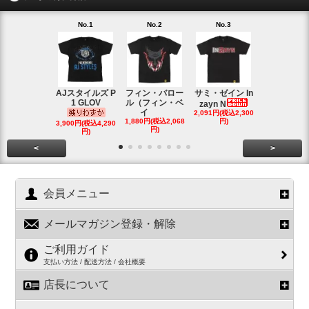
No.1
No.2
No.3
No.4
AJスタイルズ P
フィン・バロー
サミ・ゼイン In
ブロック・
1 GLOV
ル（フィン・ベ
ナー＆ポー
zayn N
イ
2,091円(税込2,300
ヘ
1,880円(税込2,068
円)
2,200円(税込2
3,900円(税込4,290
円)
円)
円)
<
>
会員メニュー
メールマガジン登録・解除
ご利用ガイド
支払い方法 / 配送方法 / 会社概要
店長について