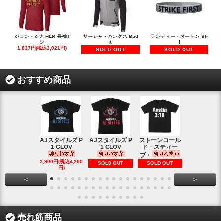
ジョン・シナ HLR 長袖T
サーシャ・バンクス Bad
ランディー・オートン Str
シ
a
i
1,837円(税込2,021円)
SOLD OUT
SOLD OUT
おすすめ商品
AJスタイルズ P
AJスタイルズ P
ストーンコール
レッスルマ
1 GLOV
1 GLOV
ド・スティー
31ロゴ ヴ
ブ・
1,900円(税込2
3,900円(税込4,290
SOLD OUT
SOLD OUT
円)
円)
<
>
売れ筋商品