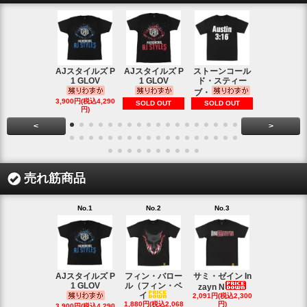
AJスタイルズ P
AJスタイルズ P
ストーンコール
レッスルマ
1 GLOV
1 GLOV
ド・スティー
31ロゴ ヴ
ブ・
1,900円(税込2
3,900円(税込4,290
SOLD OUT
SOLD OUT
円)
円)
<
>
売れ筋商品
No.1
No.2
No.3
No.4
AJスタイルズ P
フィン・バロー
サミ・ゼイン In
ブロック・
1 GLOV
ル（フィン・ベ
ナー＆ポー
zayn N
イ
2,091円(税込2,300
ヘ
1,880円(税込2,068
円)
2,200円(税込2
3,900円(税込4,290