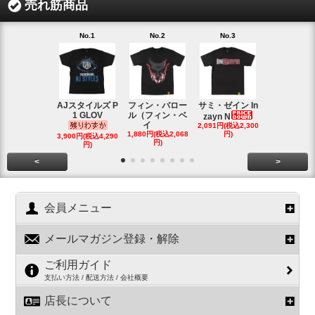
売れ筋商品
No.1
No.2
No.3
No.4
AJスタイルズ P
フィン・バロー
サミ・ゼイン In
ブロック・
1 GLOV
ル（フィン・ベ
ナー＆ポー
zayn N
イ
2,091円(税込2,300
ヘ
1,880円(税込2,068
円)
2,200円(税込2
3,900円(税込4,290
円)
円)
円)
<
>
会員メニュー
メールマガジン登録・解除
ご利用ガイド
支払い方法 / 配送方法 / 会社概要
店長について