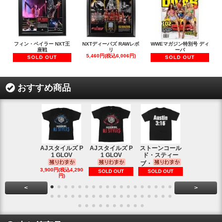
フィン・ベイラー NXT王
NXTディーバズ RAWレボ
WWEマガジン特別号 ディ
座戦
リ
ーバ
5,460円(税込6,006円)
SOLD OUT
SOLD OUT
おすすめ商品
AJスタイルズ P
AJスタイルズ P
ストーンコール
レッスルマ
1 GLOV
1 GLOV
ド・スティー
31ロゴ ヴ
ブ・
1,900円(税込2
3,900円(税込4,290
SOLD OUT
SOLD OUT
円)
円)
<
>