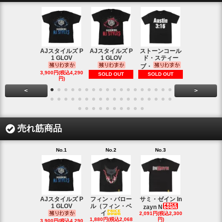
AJスタイルズ P
AJスタイルズ P
ストーンコール
レッスルマ
1 GLOV
1 GLOV
ド・スティー
31ロゴ ヴ
ブ・
1,900円(税込2
3,900円(税込4,290
SOLD OUT
SOLD OUT
円)
円)
<
>
売れ筋商品
No.1
No.2
No.3
No.4
AJスタイルズ P
フィン・バロー
サミ・ゼイン In
ブロック・
1 GLOV
ル（フィン・ベ
ナー＆ポー
zayn N
イ
2,091円(税込2,300
ヘ
1,880円(税込2,068
円)
2,200円(税込2
3,900円(税込4,290