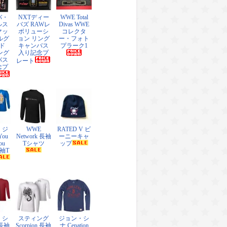
バ・
NXTディー
WWE Total
ルス
バズ RAWレ
Divas WWE
マッ
ボリューシ
コレクタ
ルグ
ョン リング
ー・フォト
ド
キャンバス
プラーク1
リング
入り記念プ
バス
レート
念プ
・ジ
WWE
RATED V ビ
ou
Network 長袖
ーニーキャ
ou
Tシャツ
ップ
長袖T
・シ
スティング
ジョン・シ
 長袖
Scorpion 長袖
ナ Cenation