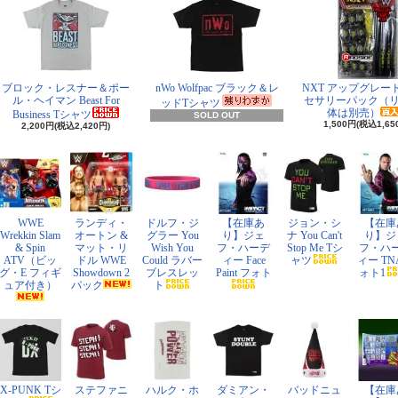
ブロック・レスナー＆ポー
nWo Wolfpac ブラック＆レ
NXT アップグレー
ル・ヘイマン Beast For
セサリーパック（
ッドTシャツ
体は別売）
Business Tシャツ
SOLD OUT
1,500円(税込1,65
2,200円(税込2,420円)
WWE
ランディ・
ドルフ・ジ
【在庫あ
ジョン・シ
【在庫
Wrekkin Slam
オートン &
グラー You
り】ジェ
ナ You Can't
り】ジ
& Spin
マット・リ
Wish You
フ・ハーデ
Stop Me Tシ
フ・ハ
ATV（ビッ
ドル WWE
Could ラバー
ィー Face
ャツ
ィー TN
グ・E フィギ
Showdown 2
ブレスレッ
Paint フォト
ォト1
ュア付き）
パック
ト
X-PUNK Tシ
ステファニ
ハルク・ホ
ダミアン・
バッドニュ
【在庫