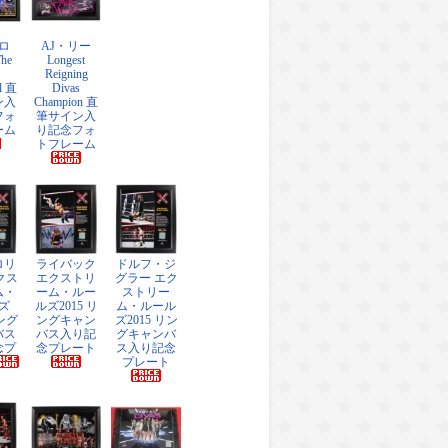
ロ
AJ・リー
The
Longest
Reigning
l 直
Divas
ン入
Champion 直
フォ
筆サイン入
ーム
り記念フォ
トフレーム
ロリ
ライバック
ドルフ・ジ
クス
エクストリ
グラー エク
ム・
ーム・ルー
ストリー
ズ
ルズ2015 リ
ム・ルール
リング
ングキャン
ズ2015 リン
バス
バス入り記
グキャンバ
念プ
念プレート
ス入り記念
プレート