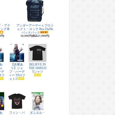
ド・アク
アンダーアーマー x プロジ
リング本
ェクト・ロック Box Duffle
バックパック
0円)
15,500円(税込17,050円)
あ
【在庫あ
BELIEVE IN
ェ
り】ジェ
THE SHIELD
ーデ
フ・ハーデ
Tシャツ
Aフ
ィー TNAフ
ォト2
あ
フィン・バ
ダニエル・