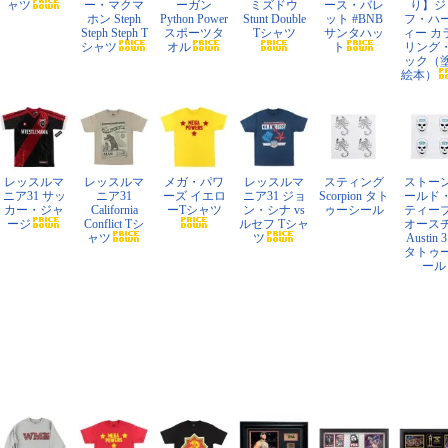
ャツ
ー・マクマ
ーガン
ミズドウ
ース・バレ
り】ジ
ホン Steph
Python Power
Stunt Double
ット #BNB
フ・ハ
Steph Steph T
スポーツタ
Tシャツ
サンタハッ
ィー カ
シャツ
オル
ト
リング
ック（
絵本）
レッスルマ
レッスルマ
メガ・パワ
レッスルマ
スティング
ストー
ニア31 サッ
ニア31
ーズ イエロ
ニア31 ジョ
Scorpion タト
ールド
カー・ジャ
California
ーTシャツ
ン・シナ vs
ゥーシール
ティー
ージ
Conflict Tシ
ルセフ Tシャ
オース
ャツ
ツ
Austin 3
タトゥ
ール