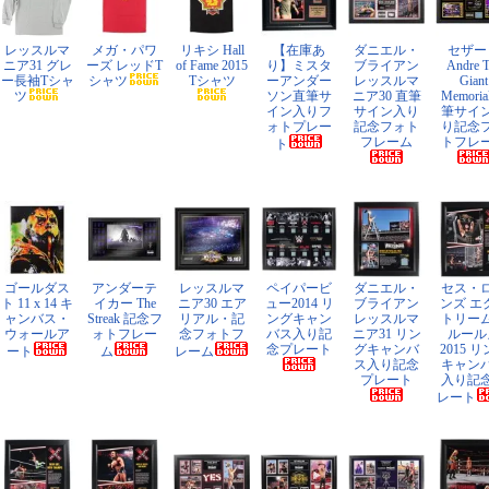
レッスルマ
メガ・パワ
リキシ Hall
【在庫あ
ダニエル・
セザー
ニア31 グレ
ーズ レッドT
of Fame 2015
り】ミスタ
ブライアン
Andre 
ー長袖Tシャ
シャツ
Tシャツ
ーアンダー
レッスルマ
Giant
ツ
ソン直筆サ
ニア30 直筆
Memoria
イン入りフ
サイン入り
筆サイ
ォトプレー
記念フォト
り記念
フレーム
トフレ
ト
ゴールダス
アンダーテ
レッスルマ
ペイパービ
ダニエル・
セス・
ト 11 x 14 キ
イカー The
ニア30 エア
ュー2014 リ
ブライアン
ンズ エ
ャンバス・
Streak 記念フ
リアル・記
ングキャン
レッスルマ
トリー
ウォールア
ォトフレー
念フォトフ
バス入り記
ニア31 リン
ルール
念プレート
グキャンバ
2015 
ート
ム
レーム
ス入り記念
キャン
プレート
入り記
レート