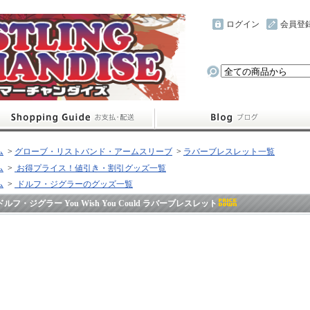
ログイン
会員登
ム
>
グローブ・リストバンド・アームスリーブ
>
ラバーブレスレット一覧
ム
>
お得プライス！値引き・割引グッズ一覧
ム
>
ドルフ・ジグラーのグッズ一覧
ドルフ・ジグラー You Wish You Could ラバーブレスレット