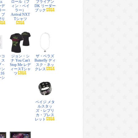
ェ
ロール（フ
ブライアン
ーデ
ィン・ベイ
DK リーダー
ラー
ラー）
ブック
・ブ
Arrival NXT
塗り
Tシャツ
ンコ
ジョン・シ
ザ・ベラズ
・ス
ナ You Can't
Butterfly ディ
ブ・
Stop Me レデ
スク・ネッ
チン
ィースTシャ
クレス
:16
ツ
ーシ
ペイジ メタ
ルスタッ
ズ・レプリ
カ・ブレス
レット