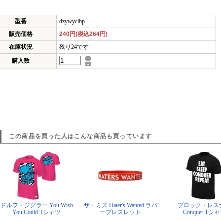
型番
dzywyclbp
販売価格
240円(税込264円)
在庫状況
残り24です
購入数
この商品を買った人はこんな商品も買っています
ドルフ・ジグラー You Wish
ザ・ミズ Hater's Wanted ラバ
ブロック・レス
You Could Tシャツ
ーブレスレット
Conquer Tシ