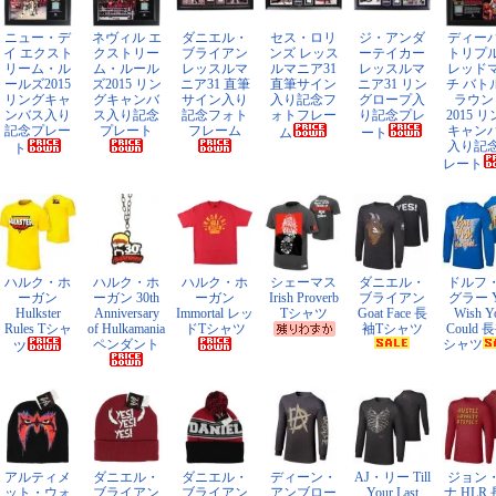
ニュー・デ
ネヴィル エ
ダニエル・
セス・ロリ
ジ・アンダ
ディー
イ エクスト
クストリー
ブライアン
ンズ レッス
ーテイカー
トリプ
リーム・ル
ム・ルール
レッスルマ
ルマニア31
レッスルマ
レッド
ールズ2015
ズ2015 リン
ニア31 直筆
直筆サイン
ニア31 リン
チ バト
リングキャ
グキャンバ
サイン入り
入り記念フ
グロープ入
ラウン
ンバス入り
ス入り記念
記念フォト
ォトフレー
り記念プレ
2015 
記念プレー
プレート
フレーム
キャン
ム
ート
入り記
ト
レート
ハルク・ホ
ハルク・ホ
ハルク・ホ
シェーマス
ダニエル・
ドルフ
ーガン
ーガン 30th
ーガン
Irish Proverb
ブライアン
グラー Y
Hulkster
Anniversary
Immortal レッ
Tシャツ
Goat Face 長
Wish Y
Rules Tシャ
of Hulkamania
ドTシャツ
袖Tシャツ
Could 
ペンダント
シャツ
ツ
アルティメ
ダニエル・
ダニエル・
ディーン・
AJ・リー Till
ジョン
ット・ウォ
ブライアン
ブライアン
アンブロー
Your Last
ナ HLR