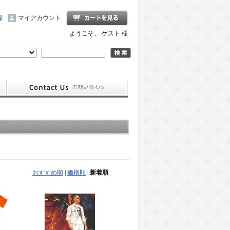
録
マイアカウント
ようこそ、 ゲスト 様
おすすめ順
|
価格順
|
新着順