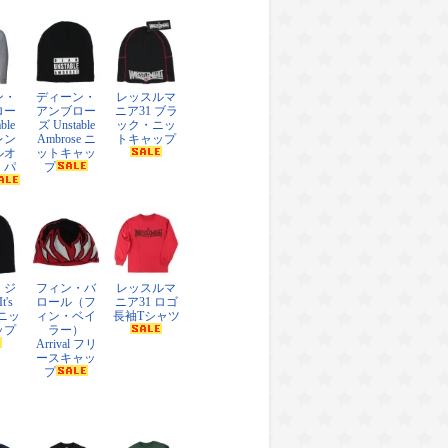
ン・
ディーン・
レッスルマ
ロー
アンブロー
ニア31 ブラ
ble
ズ Unstable
ック・ニッ
レン
Ambrose ニ
トキャップ
ルオ
ットキャッ
・パ
プ
・ジ
フィン・バ
レッスルマ
's
ロール（フ
ニア31 ロゴ
 ニッ
ィン・ベイ
長袖Tシャツ
ップ
ラー）
Arrival フリ
ースキャッ
プ