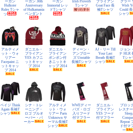
ーガン
ーガン 30th
ーガン
Irish Proverb
ブライアン
グラー Y
Hulkster
Anniversary
Immortal レッ
Tシャツ
Goat Face 長
Wish Y
Rules Tシャ
of Hulkamania
ドTシャツ
袖Tシャツ
Could 
ペンダント
シャツ
ツ
アルティメ
ダニエル・
ダニエル・
ディーン・
AJ・リー Till
ジョン
ット・ウォ
ブライアン
ブライアン
アンブロー
Your Last
ナ HLR
リアー
YES カフニ
ポンポン付
ズ Unstable
Breath 長袖T
Tシャ
Facepaint ニ
ットキャッ
きニットキ
長袖Tシャツ
シャツ
ットキャッ
プ 2014
ャップ 2014
プ 2014
ペイジ Think
シナ・トレ
アルティメ
WWEディー
ダニエル・
ブロッ
Again 長袖T
ーニング・
ット・ウォ
バズ・ロゴ
ブライアン
レスナー E
シャツ
ロゴ プルオ
リアー Parts
入りフード
YES フード
Sleep
ーバー・パ
Unknown サ
付マフラー
付マフラー
Conque
ーカー
ーマル長袖T
Repeat
シャツ
ド付マ
ー