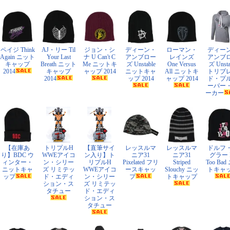
ペイジ Think
AJ・リー Til
ジョン・シ
ディーン・
ローマン・
ディー
Again ニット
Your Last
ナ U Can't C
アンブロー
レインズ
アンブ
キャップ
Breath ニット
Me ニットキ
ズ Unstable
One Versus
ズ Unsta
2014
キャップ
ャップ 2014
ニットキャ
All ニットキ
トリブ
2014
ップ 2014
ャップ 2014
ド・プ
ーバー
ーカー
【在庫あ
トリプルH
【直筆サイ
レッスルマ
レッスルマ
ドルフ
り】BDC ウ
WWEアイコ
ン入り】ト
ニア31
ニア31
グラー It
ィンター・
ン・シリー
リプルH
Pixelated フリ
Striped
Too Bad
ニットキャ
ズ リミテッ
WWEアイコ
ースキャッ
Slouchy ニッ
トキャ
ップ
ド・エディ
ン・シリー
プ
トキャップ
ション・ス
ズ リミテッ
タチュー
ド・エディ
ション・ス
タチュー