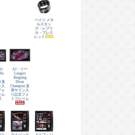
ペイジ メタ
ルスタッ
ズ・レプリ
カ・ブレス
レット
ロ
AJ・リー
The
Longest
Reigning
l 直
Divas
ン入
Champion 直
フォ
筆サイン入
ーム
り記念フォ
トフレーム
ロリ
ライバック
ドルフ・ジ