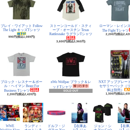
ブレイ・ワイアット Follow
ストーンコールド・スティ
ローマン・レインズ I 
The Light キッズTシャツ
ーブ・オースチン Texas
The Fight Tシャツ
Rattlesnake ラグランTシャツ
2,200円(税込2,42
990円(税込1,089円)
3,600円(税込3,960円)
ブロック・レスナー＆ポー
nWo Wolfpac ブラック＆レ
NXT アップグレー
ル・ヘイマン Beast For
セサリーパック（
ッドTシャツ
体は別売）
Business Tシャツ
SOLD OUT
1,500円(税込1,65
2,200円(税込2,420円)
WWE
ランディ・
ドルフ・ジ
【在庫あ
ジョン・シ
【在庫