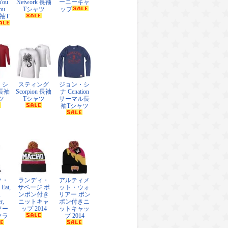
ou
Network 長袖
ーニーキャ
ou
Tシャツ
ップ
長袖T
・シ
スティング
ジョン・シ
 長袖
Scorpion 長袖
ナ Cenation
ツ
Tシャツ
サーマル長
袖Tシャツ
ク・
ランディ・
アルティメ
at,
サベージ ポ
ット・ウォ
,
ンポン付き
リアー ポン
r,
ニットキャ
ポン付きニ
 フー
ップ 2014
ットキャッ
フラ
プ 2014