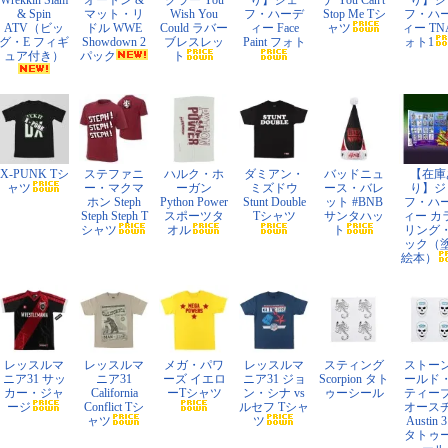
Wrekkin Slam
オートン &
グラー You
り】ジェ
ナ You Can't
り】ジ
& Spin
マット・リ
Wish You
フ・ハーデ
Stop Me Tシ
フ・ハ
ATV（ビッ
ドル WWE
Could ラバー
ィー Face
ャツ
ィー TN
グ・E フィギ
Showdown 2
ブレスレッ
Paint フォト
ォト1
ュア付き）
パック
ト
X-PUNK Tシ
ステファニ
ハルク・ホ
ダミアン・
バッドニュ
【在庫
ャツ
ー・マクマ
ーガン
ミズドウ
ース・バレ
り】ジ
ホン Steph
Python Power
Stunt Double
ット #BNB
フ・ハ
Steph Steph T
スポーツタ
Tシャツ
サンタハッ
ィー カ
シャツ
オル
ト
リング
ック（
絵本）
レッスルマ
レッスルマ
メガ・パワ
レッスルマ
スティング
ストー
ニア31 サッ
ニア31
ーズ イエロ
ニア31 ジョ
Scorpion タト
ールド
カー・ジャ
California
ーTシャツ
ン・シナ vs
ゥーシール
ティー
ージ
Conflict Tシ
ルセフ Tシャ
オース
ャツ
ツ
Austin 3
タトゥ