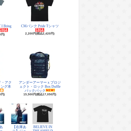
Bring
CMパンク Pride Tシャツ
2,200円(税込2,420円)
0円)
ド・アク
アンダーアーマー x プロジ
リング本
ェクト・ロック Box Duffle
バックパック
0円)
15,500円(税込17,050円)
あ
【在庫あ
BELIEVE IN