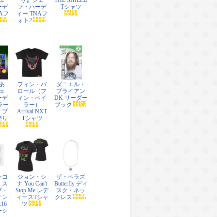
ェ
り】ジェ
THE SHIELD
ーデ
フ・ハーデ
Tシャツ
Aフ
ィー TNAフ
ォト2
あ
フィン・バ
ダニエル・
ェ
ロール（フ
ブライアン
ーデ
ィン・ベイ
DK リーダー
ラー
ラー）
ブック
・ブ
Arrival NXT
塗り
Tシャツ
ンコ
ジョン・シ
ザ・ベラズ
・ス
ナ You Can't
Butterfly ディ
ブ・
Stop Me レデ
スク・ネッ
チン
ィースTシャ
クレス
:16
ツ
ーシ