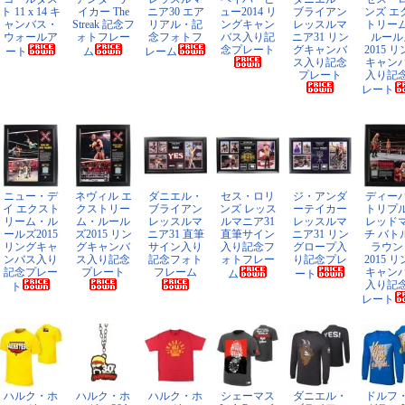
ト 11 x 14 キ
イカー The
ニア30 エア
ュー2014 リ
ブライアン
ンズ エ
ャンバス・
Streak 記念フ
リアル・記
ングキャン
レッスルマ
トリー
ウォールア
ォトフレー
念フォトフ
バス入り記
ニア31 リン
ルール
念プレート
グキャンバ
2015 
ート
ム
レーム
ス入り記念
キャン
プレート
入り記
レート
ニュー・デ
ネヴィル エ
ダニエル・
セス・ロリ
ジ・アンダ
ディー
イ エクスト
クストリー
ブライアン
ンズ レッス
ーテイカー
トリプ
リーム・ル
ム・ルール
レッスルマ
ルマニア31
レッスルマ
レッド
ールズ2015
ズ2015 リン
ニア31 直筆
直筆サイン
ニア31 リン
チ バト
リングキャ
グキャンバ
サイン入り
入り記念フ
グロープ入
ラウン
ンバス入り
ス入り記念
記念フォト
ォトフレー
り記念プレ
2015 
記念プレー
プレート
フレーム
キャン
ム
ート
入り記
ト
レート
ハルク・ホ
ハルク・ホ
ハルク・ホ
シェーマス
ダニエル・
ドルフ