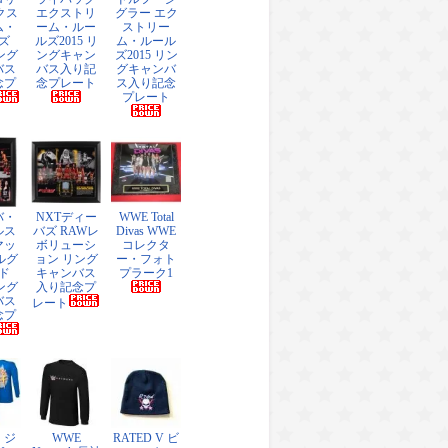
クス
エクストリ
グラー エク
ム・
ーム・ルー
ストリー
ズ
ルズ2015 リ
ム・ルール
リング
ングキャン
ズ2015 リン
バス
バス入り記
グキャンバ
念プ
念プレート
ス入り記念
プレート
バ・
NXTディー
WWE Total
ルス
バズ RAWレ
Divas WWE
マッ
ボリューシ
コレクタ
ルグ
ョン リング
ー・フォト
ド
キャンバス
プラーク1
リング
入り記念プ
バス
レート
念プ
・ジ
WWE
RATED V ビ