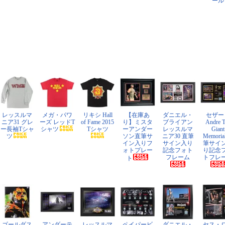
ール
レッスルマ
メガ・パワ
リキシ Hall
【在庫あ
ダニエル・
セザー
ニア31 グレ
ーズ レッドT
of Fame 2015
り】ミスタ
ブライアン
Andre 
ー長袖Tシャ
シャツ
Tシャツ
ーアンダー
レッスルマ
Giant
ツ
ソン直筆サ
ニア30 直筆
Memoria
イン入りフ
サイン入り
筆サイ
ォトプレー
記念フォト
り記念
フレーム
トフレ
ト
ゴールダス
アンダーテ
レッスルマ
ペイパービ
ダニエル・
セス・