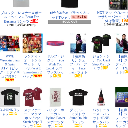
ブロック・レスナー＆ポー
nWo Wolfpac ブラック＆レ
NXT アップグレー
ル・ヘイマン Beast For
セサリーパック（
ッドTシャツ
体は別売）
Business Tシャツ
SOLD OUT
1,500円(税込1,65
2,200円(税込2,420円)
WWE
ランディ・
ドルフ・ジ
【在庫あ
ジョン・シ
【在庫
Wrekkin Slam
オートン &
グラー You
り】ジェ
ナ You Can't
り】ジ
& Spin
マット・リ
Wish You
フ・ハーデ
Stop Me Tシ
フ・ハ
ATV（ビッ
ドル WWE
Could ラバー
ィー Face
ャツ
ィー TN
グ・E フィギ
Showdown 2
ブレスレッ
Paint フォト
ォト1
ュア付き）
パック
ト
X-PUNK Tシ
ステファニ
ハルク・ホ
ダミアン・
バッドニュ
【在庫
ャツ
ー・マクマ
ーガン
ミズドウ
ース・バレ
り】ジ
ホン Steph
Python Power
Stunt Double
ット #BNB
フ・ハ
Steph Steph T
スポーツタ
Tシャツ
サンタハッ
ィー カ
シャツ
オル
ト
リング