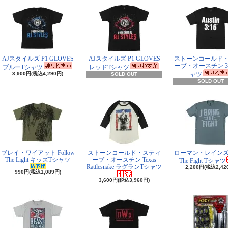
AJスタイルズ P1 GLOVES
AJスタイルズ P1 GLOVES
ストーンコールド
ーブ・オースチン 3:
ブルーTシャツ
レッドTシャツ
3,900円(税込4,290円)
ャツ
SOLD OUT
SOLD OUT
ブレイ・ワイアット Follow
ストーンコールド・スティ
ローマン・レインズ I 
The Light キッズTシャツ
ーブ・オースチン Texas
The Fight Tシャツ
Rattlesnake ラグランTシャツ
2,200円(税込2,42
990円(税込1,089円)
3,600円(税込3,960円)