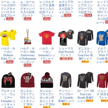
リーム・ル
ム・ルール
レッスルマ
ルマニア31
レッスルマ
レッド
ールズ2015
ズ2015 リン
ニア31 直筆
直筆サイン
ニア31 リン
チ バト
リングキャ
グキャンバ
サイン入り
入り記念フ
グロープ入
ラウン
ンバス入り
ス入り記念
記念フォト
ォトフレー
り記念プレ
2015 
記念プレー
プレート
フレーム
キャン
ム
ート
入り記
ト
レート
ハルク・ホ
ハルク・ホ
ハルク・ホ
シェーマス
ダニエル・
ドルフ
ーガン
ーガン 30th
ーガン
Irish Proverb
ブライアン
グラー Y
Hulkster
Anniversary
Immortal レッ
Tシャツ
Goat Face 長
Wish Y
Rules Tシャ
of Hulkamania
ドTシャツ
袖Tシャツ
Could 
ペンダント
シャツ
ツ
アルティメ
ダニエル・
ダニエル・
ディーン・
AJ・リー Till
ジョン
ット・ウォ
ブライアン
ブライアン
アンブロー
Your Last
ナ HLR
リアー
YES カフニ
ポンポン付
ズ Unstable
Breath 長袖T
Tシャ
Facepaint ニ
ットキャッ
きニットキ
長袖Tシャツ
シャツ
ットキャッ
プ 2014
ャップ 2014
プ 2014