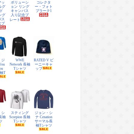
マッ
ボリューシ
コレクタ
ルグ
ョン リング
ー・フォト
ド
キャンバス
プラーク1
リング
入り記念プ
バス
レート
念プ
・ジ
WWE
RATED V ビ
ou
Network 長袖
ーニーキャ
ou
Tシャツ
ップ
長袖T
・シ
スティング
ジョン・シ
 長袖
Scorpion 長袖
ナ Cenation
ツ
Tシャツ
サーマル長
袖Tシャツ