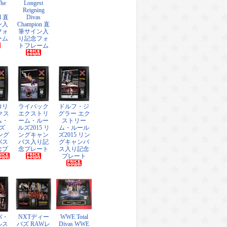
The
Longest
Reigning
l 直
Divas
ン入
Champion 直
フォ
筆サイン入
ーム
り記念フォ
トフレーム
ロリ
ライバック
ドルフ・ジ
クス
エクストリ
グラー エク
ム・
ーム・ルー
ストリー
ズ
ルズ2015 リ
ム・ルール
リング
ングキャン
ズ2015 リン
バス
バス入り記
グキャンバ
念プ
念プレート
ス入り記念
プレート
バ・
NXTディー
WWE Total
ルス
バズ RAWレ
Divas WWE