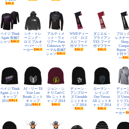
ペイジ Think
シナ・トレ
アルティメ
WWEディー
ダニエル・
ブロッ
Again 長袖T
ーニング・
ット・ウォ
バズ・ロゴ
ブライアン
レスナー E
シャツ
ロゴ プルオ
リアー Parts
入りフード
YES フード
Sleep
ーバー・パ
Unknown サ
付マフラー
付マフラー
Conque
ーカー
ーマル長袖T
Repeat
シャツ
ド付マ
ー
ペイジ Think
AJ・リー Til
ジョン・シ
ディーン・
ローマン・
ディー
Again ニット
Your Last
ナ U Can't C
アンブロー
レインズ
アンブ
キャップ
Breath ニット
Me ニットキ
ズ Unstable
One Versus
ズ Unsta
2014
キャップ
ャップ 2014
ニットキャ
All ニットキ
トリブ
2014
ップ 2014
ャップ 2014
ド・プ
ーバー
ーカー