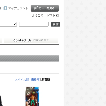
録
マイアカウント
ようこそ、 ゲスト 様
おすすめ順
|
価格順
|
新着順