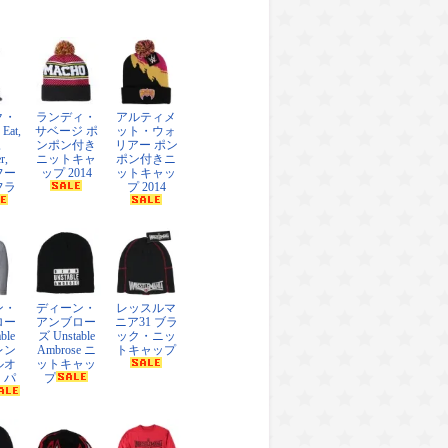
ク・
ランディ・
アルティメ
at,
サベージ ポ
ット・ウォ
,
ンポン付き
リアー ポン
r,
ニットキャ
ポン付きニ
 フー
ップ 2014
ットキャッ
フラ
プ 2014
ン・
ディーン・
レッスルマ
ロー
アンブロー
ニア31 ブラ
ble
ズ Unstable
ック・ニッ
レン
Ambrose ニ
トキャップ
ルオ
ットキャッ
・パ
プ