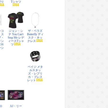
塗り
Tシャツ
ンコ
ジョン・シ
ザ・ベラズ
・ス
ナ You Can't
Butterfly ディ
ブ・
Stop Me レデ
スク・ネッ
チン
ィースTシャ
クレス
:16
ツ
ーシ
ペイジ メタ
ルスタッ
ズ・レプリ
カ・ブレス
レット
ロ
AJ・リー