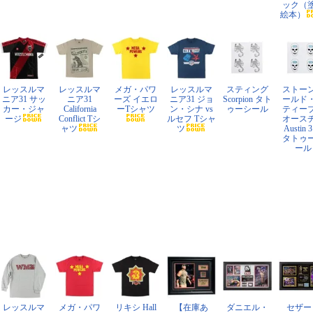
ック（
絵本）
レッスルマ
レッスルマ
メガ・パワ
レッスルマ
スティング
ストー
ニア31 サッ
ニア31
ーズ イエロ
ニア31 ジョ
Scorpion タト
ールド
カー・ジャ
California
ーTシャツ
ン・シナ vs
ゥーシール
ティー
ージ
Conflict Tシ
ルセフ Tシャ
オース
ャツ
ツ
Austin 3
タトゥ
ール
レッスルマ
メガ・パワ
リキシ Hall
【在庫あ
ダニエル・
セザー