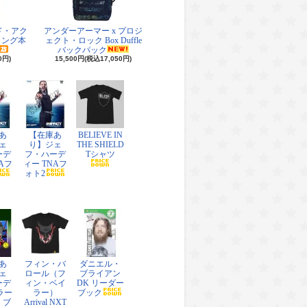
ド・アク
アンダーアーマー x プロジ
リング本
ェクト・ロック Box Duffle
バックパック
0円)
15,500円(税込17,050円)
あ
【在庫あ
BELIEVE IN
ェ
り】ジェ
THE SHIELD
ーデ
フ・ハーデ
Tシャツ
Aフ
ィー TNAフ
ォト2
あ
フィン・バ
ダニエル・
ェ
ロール（フ
ブライアン
ーデ
ィン・ベイ
DK リーダー
ラー
ラー）
ブック
・ブ
Arrival NXT