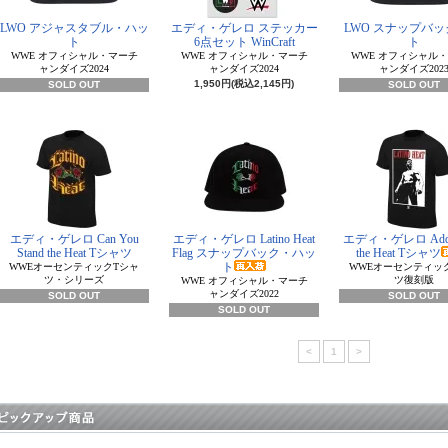
LWO アジャスタブル・ハッ
エディ・ゲレロ ステッカー
LWO スナップバッ
ト
6点セット WinCraft
ト
WWE オフィシャル・マーチ
WWE オフィシャル・マーチ
WWE オフィシャル
ャンダイズ2024
ャンダイズ2024
ャンダイズ202
1,950円(税込2,145円)
SOLD OUT
SOLD OUT
エディ・ゲレロ Can You
エディ・ゲレロ Latino Heat
エディ・ゲレロ Addict
Stand the Heat Tシャツ
Flag スナップバック・ハッ
the Heat Tシャツ
ト
WWEオーセンティックTシャ
WWEオーセンティッ
ツ・シリーズ
ツ復刻版
WWE オフィシャル・マーチ
ャンダイズ2022
SOLD OUT
SOLD OUT
SOLD OUT
<
1
>