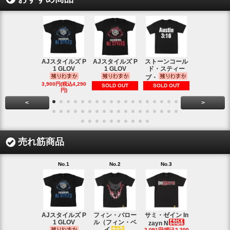
AJスタイルズ P
AJスタイルズ P
ストーンコール
レッスルマ
1 GLOV
1 GLOV
ド・スティー
31ロゴ ヴ
ブ・
1,900円(税込2
3,900円(税込4,290
SOLD OUT
SOLD OUT
円)
円)
<
>
売れ筋商品
No.1
No.2
No.3
No.4
AJスタイルズ P
フィン・バロー
サミ・ゼイン In
ブロック・
1 GLOV
ル（フィン・ベ
ナー＆ポー
zayn N
イ
2,091円(税込2,300