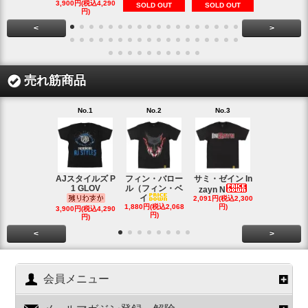
1,900円(税込2
3,900円(税込4,290
SOLD OUT
SOLD OUT
円)
円)
<
>
売れ筋商品
No.1
No.2
No.3
No.4
AJスタイルズ P
フィン・バロー
サミ・ゼイン In
ブロック・
1 GLOV
ル（フィン・ベ
ナー＆ポー
zayn N
イ
2,091円(税込2,300
ヘ
1,880円(税込2,068
円)
2,200円(税込2
3,900円(税込4,290
円)
円)
円)
<
>
会員メニュー