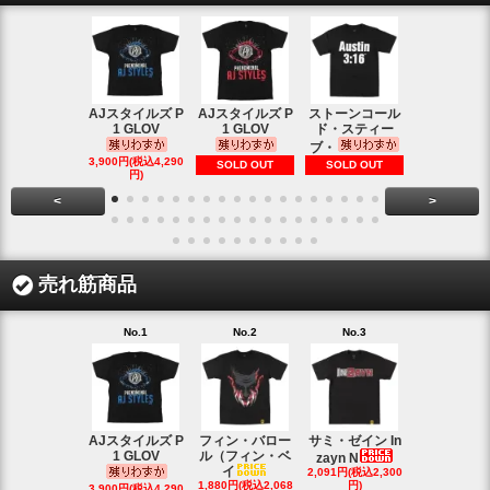
AJスタイルズ P
AJスタイルズ P
ストーンコール
レッスルマ
1 GLOV
1 GLOV
ド・スティー
31ロゴ ヴ
ブ・
1,900円(税込2
3,900円(税込4,290
SOLD OUT
SOLD OUT
円)
円)
<
>
売れ筋商品
No.1
No.2
No.3
No.4
AJスタイルズ P
フィン・バロー
サミ・ゼイン In
ブロック・
1 GLOV
ル（フィン・ベ
ナー＆ポー
zayn N
イ
2,091円(税込2,300
ヘ
1,880円(税込2,068
円)
2,200円(税込2
3,900円(税込4,290