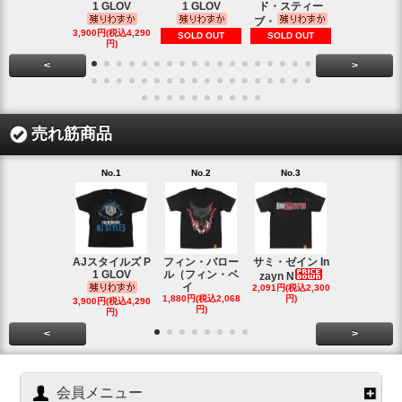
1 GLOV
1 GLOV
ド・スティー
31ロゴ ヴ
ブ・
1,900円(税込2
3,900円(税込4,290
SOLD OUT
SOLD OUT
円)
円)
<
>
売れ筋商品
No.1
No.2
No.3
No.4
AJスタイルズ P
フィン・バロー
サミ・ゼイン In
ブロック・
1 GLOV
ル（フィン・ベ
ナー＆ポー
zayn N
イ
2,091円(税込2,300
ヘ
1,880円(税込2,068
円)
2,200円(税込2
3,900円(税込4,290
円)
円)
円)
<
>
会員メニュー