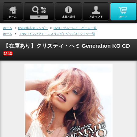
ホーム
>
DVD/雑誌/カレンダー
>
DVD・ブルーレイ・ゲーム一覧
ホーム
>
TNA（インパクト・レスリング）グッズ＆Tシャツ一覧
【在庫あり】クリスティ・ヘミ Generation KO CD