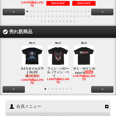
1,900円(税込2
3,900円(税込4,290
SOLD OUT
SOLD OUT
円)
円)
<
>
売れ筋商品
No.1
No.2
No.3
No.4
AJスタイルズ P
フィン・バロー
サミ・ゼイン In
ブロック・
1 GLOV
ル（フィン・ベ
ナー＆ポー
zayn N
イ
2,091円(税込2,300
ヘ
1,880円(税込2,068
円)
2,200円(税込2
3,900円(税込4,290
円)
円)
円)
<
>
会員メニュー