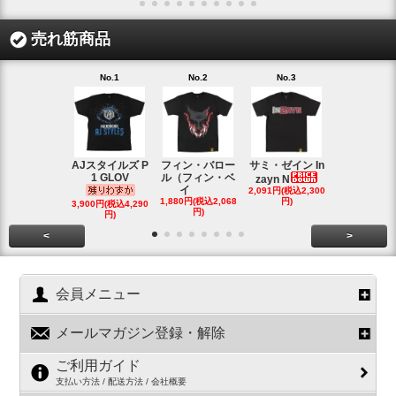
売れ筋商品
No.1
No.2
No.3
No.4
AJスタイルズ P
フィン・バロー
サミ・ゼイン In
ブロック・
1 GLOV
ル（フィン・ベ
ナー＆ポー
zayn N
イ
2,091円(税込2,300
ヘ
1,880円(税込2,068
円)
2,200円(税込2
3,900円(税込4,290
円)
円)
円)
<
>
会員メニュー
メールマガジン登録・解除
ご利用ガイド
支払い方法 / 配送方法 / 会社概要