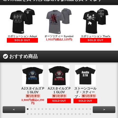
エボリューション Adapt
オーソリティー Symbol
エボリューション That's
1,932円(税込2,125円)
SOLD OUT
SOLD OUT
おすすめ商品
AJスタイルズ P
AJスタイルズ P
ストーンコール
レッスルマ
1 GLOV
1 GLOV
ド・スティー
31ロゴ ヴ
ブ・
1,900円(税込2
3,900円(税込4,290
SOLD OUT
SOLD OUT
円)
円)
<
>