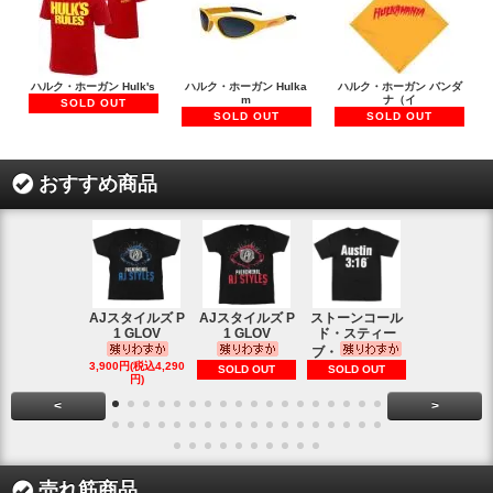
ハルク・ホーガン Hulk's
ハルク・ホーガン Hulka
ハルク・ホーガン バンダ
m
ナ（イ
SOLD OUT
SOLD OUT
SOLD OUT
おすすめ商品
AJスタイルズ P
AJスタイルズ P
ストーンコール
レッスルマ
1 GLOV
1 GLOV
ド・スティー
31ロゴ ヴ
ブ・
1,900円(税込2
3,900円(税込4,290
SOLD OUT
SOLD OUT
円)
円)
<
>
売れ筋商品