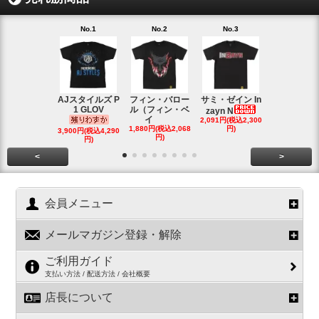
No.1
No.2
No.3
No.4
AJスタイルズ P
フィン・バロー
サミ・ゼイン In
ブロック・
1 GLOV
ル（フィン・ベ
ナー＆ポー
zayn N
イ
2,091円(税込2,300
ヘ
1,880円(税込2,068
円)
2,200円(税込2
3,900円(税込4,290
円)
円)
円)
<
>
会員メニュー
メールマガジン登録・解除
ご利用ガイド
支払い方法 / 配送方法 / 会社概要
店長について