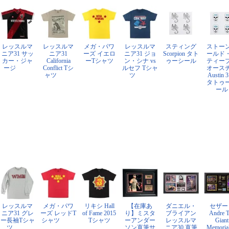
レッスルマ
レッスルマ
メガ・パワ
レッスルマ
スティング
ストー
ニア31 サッ
ニア31
ーズ イエロ
ニア31 ジョ
Scorpion タト
ールド
カー・ジャ
California
ーTシャツ
ン・シナ vs
ゥーシール
ティー
ージ
Conflict Tシ
ルセフ Tシャ
オース
ャツ
ツ
Austin 3
タトゥ
ール
レッスルマ
メガ・パワ
リキシ Hall
【在庫あ
ダニエル・
セザー
ニア31 グレ
ーズ レッドT
of Fame 2015
り】ミスタ
ブライアン
Andre 
ー長袖Tシャ
シャツ
Tシャツ
ーアンダー
レッスルマ
Giant
ツ
ソン直筆サ
ニア30 直筆
Memoria