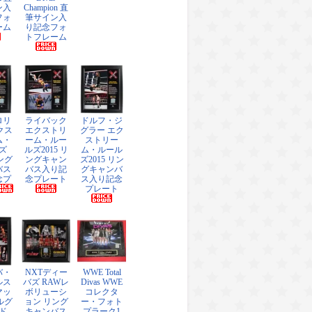
ン入
Champion 直
フォ
筆サイン入
ーム
り記念フォ
トフレーム
ロリ
ライバック
ドルフ・ジ
クス
エクストリ
グラー エク
ム・
ーム・ルー
ストリー
ズ
ルズ2015 リ
ム・ルール
リング
ングキャン
ズ2015 リン
バス
バス入り記
グキャンバ
念プ
念プレート
ス入り記念
プレート
バ・
NXTディー
WWE Total
ルス
バズ RAWレ
Divas WWE
マッ
ボリューシ
コレクタ
ルグ
ョン リング
ー・フォト
ド
キャンバス
プラーク1