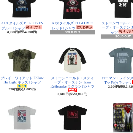
AJスタイルズ P1 GLOVES
AJスタイルズ P1 GLOVES
ストーンコールド
ーブ・オースチン 3:
ブルーTシャツ
レッドTシャツ
3,900円(税込4,290円)
ャツ
SOLD OUT
SOLD OUT
ブレイ・ワイアット Follow
ストーンコールド・スティ
ローマン・レインズ I 
The Light キッズTシャツ
ーブ・オースチン Texas
The Fight Tシャツ
Rattlesnake ラグランTシャツ
2,200円(税込2,42
990円(税込1,089円)
3,600円(税込3,960円)