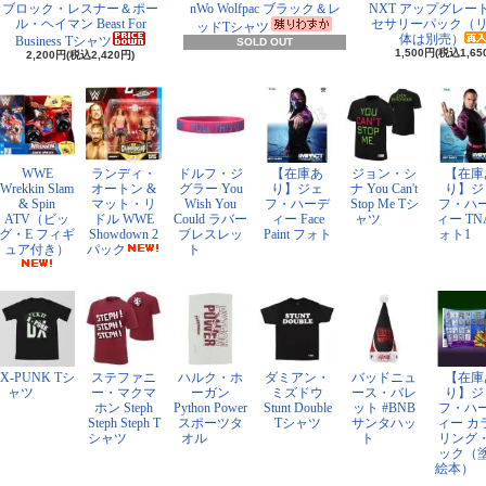
ブロック・レスナー＆ポー
nWo Wolfpac ブラック＆レ
NXT アップグレー
ル・ヘイマン Beast For
セサリーパック（
ッドTシャツ
体は別売）
Business Tシャツ
SOLD OUT
1,500円(税込1,65
2,200円(税込2,420円)
WWE
ランディ・
ドルフ・ジ
【在庫あ
ジョン・シ
【在庫
Wrekkin Slam
オートン &
グラー You
り】ジェ
ナ You Can't
り】ジ
& Spin
マット・リ
Wish You
フ・ハーデ
Stop Me Tシ
フ・ハ
ATV（ビッ
ドル WWE
Could ラバー
ィー Face
ャツ
ィー TN
グ・E フィギ
Showdown 2
ブレスレッ
Paint フォト
ォト1
ュア付き）
パック
ト
X-PUNK Tシ
ステファニ
ハルク・ホ
ダミアン・
バッドニュ
【在庫
ャツ
ー・マクマ
ーガン
ミズドウ
ース・バレ
り】ジ
ホン Steph
Python Power
Stunt Double
ット #BNB
フ・ハ
Steph Steph T
スポーツタ
Tシャツ
サンタハッ
ィー カ
シャツ
オル
ト
リング
ック（
絵本）