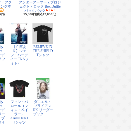
ド・アク
アンダーアーマー x プロジ
リング本
ェクト・ロック Box Duffle
バックパック
0円)
15,500円(税込17,050円)
あ
【在庫あ
BELIEVE IN
ェ
り】ジェ
THE SHIELD
ーデ
フ・ハーデ
Tシャツ
Aフ
ィー TNAフ
ォト2
あ
フィン・バ
ダニエル・
ェ
ロール（フ
ブライアン
ーデ
ィン・ベイ
DK リーダー
ラー
ラー）
ブック
・ブ
Arrival NXT
塗り
Tシャツ