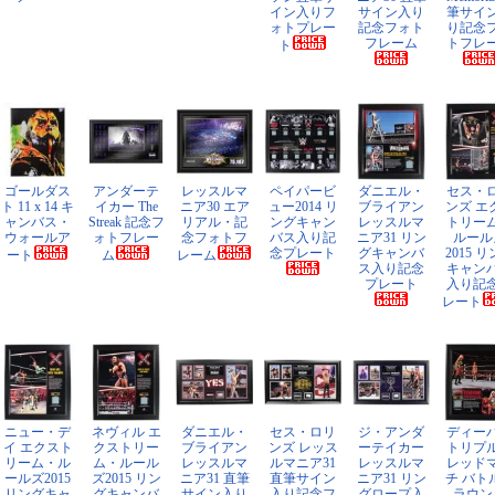
イン入りフ
サイン入り
筆サイ
ォトプレー
記念フォト
り記念
フレーム
トフレ
ト
ゴールダス
アンダーテ
レッスルマ
ペイパービ
ダニエル・
セス・
ト 11 x 14 キ
イカー The
ニア30 エア
ュー2014 リ
ブライアン
ンズ エ
ャンバス・
Streak 記念フ
リアル・記
ングキャン
レッスルマ
トリー
ウォールア
ォトフレー
念フォトフ
バス入り記
ニア31 リン
ルール
念プレート
グキャンバ
2015 
ート
ム
レーム
ス入り記念
キャン
プレート
入り記
レート
ニュー・デ
ネヴィル エ
ダニエル・
セス・ロリ
ジ・アンダ
ディー
イ エクスト
クストリー
ブライアン
ンズ レッス
ーテイカー
トリプ
リーム・ル
ム・ルール
レッスルマ
ルマニア31
レッスルマ
レッド
ールズ2015
ズ2015 リン
ニア31 直筆
直筆サイン
ニア31 リン
チ バト
リングキャ
グキャンバ
サイン入り
入り記念フ
グロープ入
ラウン