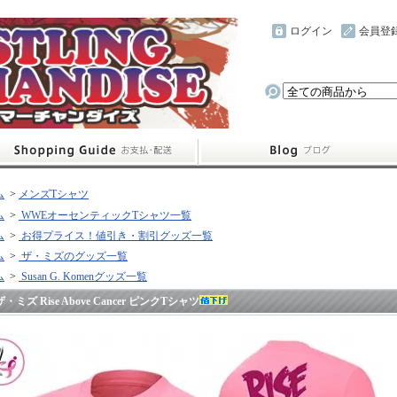
ログイン
会員登
ム
>
メンズTシャツ
ム
>
WWEオーセンティックTシャツ一覧
ム
>
お得プライス！値引き・割引グッズ一覧
ム
>
ザ・ミズのグッズ一覧
ム
>
Susan G. Komenグッズ一覧
ザ・ミズ Rise Above Cancer ピンクTシャツ