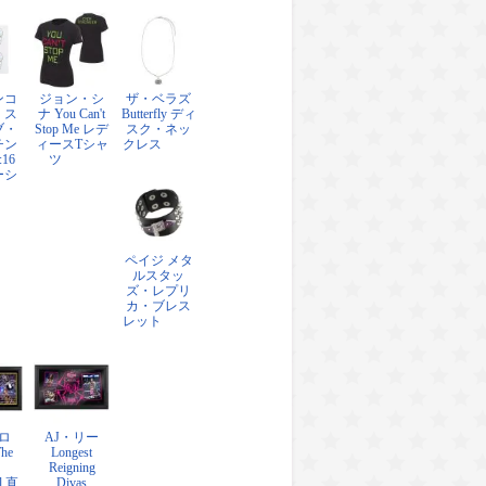
ンコ
ジョン・シ
ザ・ベラズ
・ス
ナ You Can't
Butterfly ディ
ブ・
Stop Me レデ
スク・ネッ
チン
ィースTシャ
クレス
:16
ツ
ーシ
ペイジ メタ
ルスタッ
ズ・レプリ
カ・ブレス
レット
ロ
AJ・リー
The
Longest
Reigning
l 直
Divas