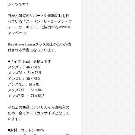
シャツです！
乳がん研究のサポートや援助活動を行
っている「スーザン・G・コーメン・フ
ォー・ザ・キュア」に協力するWWEキ
ャンペーン。
Rise Above Cancerグッズ売上の20％が寄
付される予定になっています。
■サイズ（cm） 身幅 x 着丈
メンズS ： 46 x 68.5
メンズM ： 51 x 73.5
メンズL ： 56 x 78.5
メンズXL ： 61 x 81
メンズ2XL ： 66 x 84
メンズ3XL ： 71 x 86.5
※当店の商品はアメリカから直輸入の
ため、全てアメリカンサイズとなって
います。
■素材：コットン100％