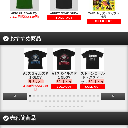
ABIGAIL ROAD Tシ
ABBEY ROAD SPEA
WWE キッズ・マガジン
3,217円(税込3,539円)
ホリ
SOLD OUT
SOLD OUT
おすすめ商品
AJスタイルズ P
AJスタイルズ P
ストーンコール
レッスルマ
1 GLOV
1 GLOV
ド・スティー
31ロゴ ヴ
ブ・
1,900円(税込2
3,900円(税込4,290
SOLD OUT
SOLD OUT
円)
円)
<
>
売れ筋商品