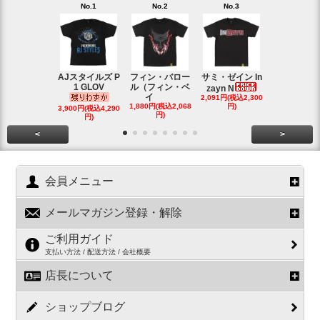
No.1
No.2
No.3
No.4
AJスタイルズ P
フィン・バロー
サミ・ゼイン In
ブロック・
1 GLOV
ル（フィン・ベ
ナー＆ポー
zayn N
イ
2,091円(税込2,300
ヘ
1,880円(税込2,068
円)
2,200円(税込2
3,900円(税込4,290
円)
円)
円)
<
>
会員メニュー
メールマガジン登録・解除
ご利用ガイド
支払い方法 / 配送方法 / 会社概要
店長について
ショップブログ