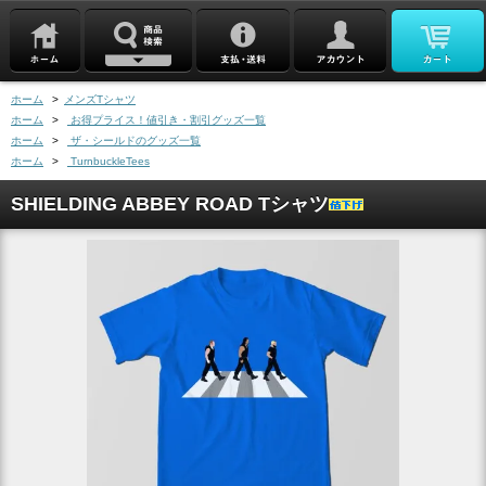
ホーム
>
メンズTシャツ
ホーム
>
お得プライス！値引き・割引グッズ一覧
ホーム
>
ザ・シールドのグッズ一覧
ホーム
>
TurnbuckleTees
SHIELDING ABBEY ROAD Tシャツ