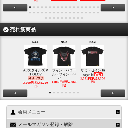
円)
円)
<
>
売れ筋商品
No.1
No.2
No.3
No.4
AJスタイルズ P
フィン・バロー
サミ・ゼイン In
ブロック・
1 GLOV
ル（フィン・ベ
ナー＆ポー
zayn N
イ
2,091円(税込2,300
ヘ
1,880円(税込2,068
円)
2,200円(税込2
3,900円(税込4,290
円)
円)
円)
<
>
会員メニュー
メールマガジン登録・解除