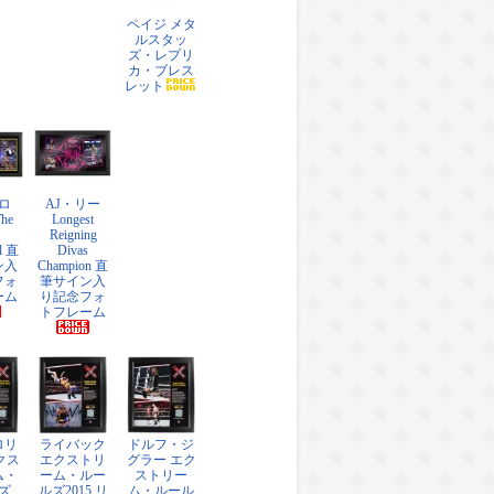
ペイジ メタ
ルスタッ
ズ・レプリ
カ・ブレス
レット
ロ
AJ・リー
The
Longest
Reigning
l 直
Divas
ン入
Champion 直
フォ
筆サイン入
ーム
り記念フォ
トフレーム
ロリ
ライバック
ドルフ・ジ
クス
エクストリ
グラー エク
ム・
ーム・ルー
ストリー
ズ
ルズ2015 リ
ム・ルール