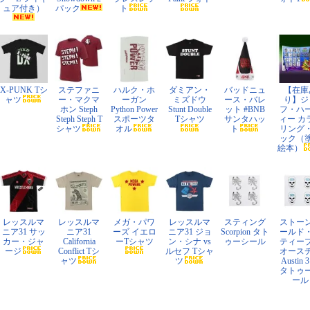
ュア付き）
パック
ト
X-PUNK Tシ
ステファニ
ハルク・ホ
ダミアン・
バッドニュ
【在庫
ャツ
ー・マクマ
ーガン
ミズドウ
ース・バレ
り】ジ
ホン Steph
Python Power
Stunt Double
ット #BNB
フ・ハ
Steph Steph T
スポーツタ
Tシャツ
サンタハッ
ィー カ
シャツ
オル
ト
リング
ック（
絵本）
レッスルマ
レッスルマ
メガ・パワ
レッスルマ
スティング
ストー
ニア31 サッ
ニア31
ーズ イエロ
ニア31 ジョ
Scorpion タト
ールド
カー・ジャ
California
ーTシャツ
ン・シナ vs
ゥーシール
ティー
ージ
Conflict Tシ
ルセフ Tシャ
オース
ャツ
ツ
Austin 3
タトゥ
ール