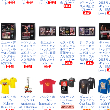
念プレート
グキャンバ
2015 
ート
ム
レーム
ス入り記念
キャン
プレート
入り記
レート
ニュー・デ
ネヴィル エ
ダニエル・
セス・ロリ
ジ・アンダ
ディー
イ エクスト
クストリー
ブライアン
ンズ レッス
ーテイカー
トリプ
リーム・ル
ム・ルール
レッスルマ
ルマニア31
レッスルマ
レッド
ールズ2015
ズ2015 リン
ニア31 直筆
直筆サイン
ニア31 リン
チ バト
リングキャ
グキャンバ
サイン入り
入り記念フ
グロープ入
ラウン
ンバス入り
ス入り記念
記念フォト
ォトフレー
り記念プレ
2015 
記念プレー
プレート
フレーム
キャン
ム
ート
入り記
ト
レート
ハルク・ホ
ハルク・ホ
ハルク・ホ
シェーマス
ダニエル・
ドルフ
ーガン
ーガン 30th
ーガン
Irish Proverb
ブライアン
グラー Y
Hulkster
Anniversary
Immortal レッ
Tシャツ
Goat Face 長
Wish Y
Rules Tシャ
of Hulkamania
ドTシャツ
袖Tシャツ
Could 