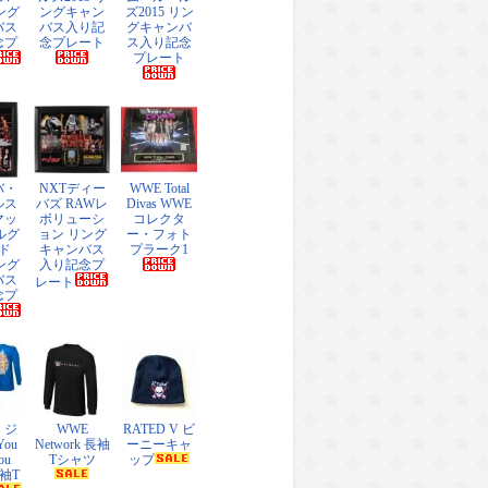
リング
ングキャン
ズ2015 リン
バス
バス入り記
グキャンバ
念プ
念プレート
ス入り記念
プレート
バ・
NXTディー
WWE Total
ルス
バズ RAWレ
Divas WWE
マッ
ボリューシ
コレクタ
ルグ
ョン リング
ー・フォト
ド
キャンバス
プラーク1
リング
入り記念プ
バス
レート
念プ
・ジ
WWE
RATED V ビ
ou
Network 長袖
ーニーキャ
ou
Tシャツ
ップ
長袖T