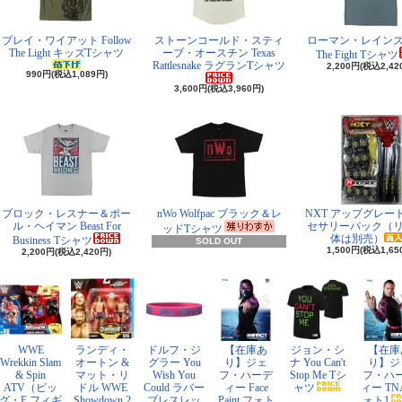
ブレイ・ワイアット Follow
ストーンコールド・スティ
ローマン・レインズ I 
The Light キッズTシャツ
ーブ・オースチン Texas
The Fight Tシャツ
Rattlesnake ラグランTシャツ
2,200円(税込2,42
990円(税込1,089円)
3,600円(税込3,960円)
ブロック・レスナー＆ポー
nWo Wolfpac ブラック＆レ
NXT アップグレー
ル・ヘイマン Beast For
セサリーパック（
ッドTシャツ
体は別売）
Business Tシャツ
SOLD OUT
1,500円(税込1,65
2,200円(税込2,420円)
WWE
ランディ・
ドルフ・ジ
【在庫あ
ジョン・シ
【在庫
Wrekkin Slam
オートン &
グラー You
り】ジェ
ナ You Can't
り】ジ
& Spin
マット・リ
Wish You
フ・ハーデ
Stop Me Tシ
フ・ハ
ATV（ビッ
ドル WWE
Could ラバー
ィー Face
ャツ
ィー TN
グ・E フィギ
Showdown 2
ブレスレッ
Paint フォト
ォト1