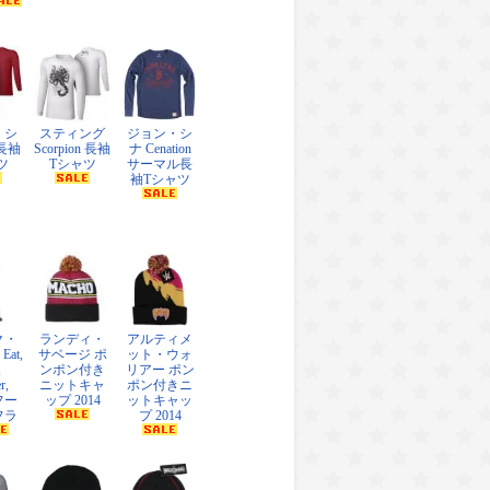
・シ
スティング
ジョン・シ
 長袖
Scorpion 長袖
ナ Cenation
ツ
Tシャツ
サーマル長
袖Tシャツ
ク・
ランディ・
アルティメ
at,
サベージ ポ
ット・ウォ
,
ンポン付き
リアー ポン
r,
ニットキャ
ポン付きニ
 フー
ップ 2014
ットキャッ
フラ
プ 2014