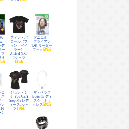
あ
フィン・バ
ダニエル・
ェ
ロール（フ
ブライアン
ーデ
ィン・ベイ
DK リーダー
ラー
ラー）
ブック
・ブ
Arrival NXT
塗り
Tシャツ
ンコ
ジョン・シ
ザ・ベラズ
・ス
ナ You Can't
Butterfly ディ
ブ・
Stop Me レデ
スク・ネッ
チン
ィースTシャ
クレス
:16
ツ
ーシ