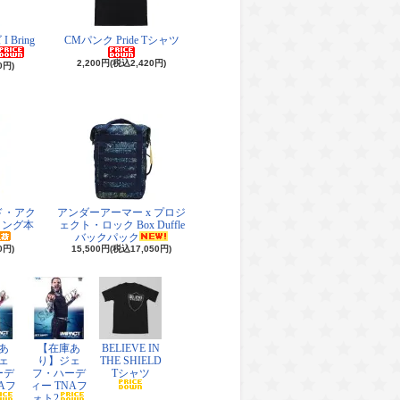
Bring
CMパンク Pride Tシャツ
2,200円(税込2,420円)
0円)
ド・アク
アンダーアーマー x プロジ
リング本
ェクト・ロック Box Duffle
バックパック
0円)
15,500円(税込17,050円)
あ
【在庫あ
BELIEVE IN
ェ
り】ジェ
THE SHIELD
ーデ
フ・ハーデ
Tシャツ
Aフ
ィー TNAフ
ォト2