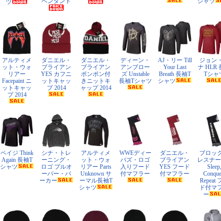
ペンダント
シャツ
ツ
アルティメ
ダニエル・
ダニエル・
ディーン・
AJ・リー Till
ジョン
ット・ウォ
ブライアン
ブライアン
アンブロー
Your Last
ナ HLR
リアー
YES カフニ
ポンポン付
ズ Unstable
Breath 長袖T
Tシャ
Facepaint ニ
ットキャッ
きニットキ
長袖Tシャツ
シャツ
ットキャッ
プ 2014
ャップ 2014
プ 2014
ペイジ Think
シナ・トレ
アルティメ
WWEディー
ダニエル・
ブロッ
Again 長袖T
ーニング・
ット・ウォ
バズ・ロゴ
ブライアン
レスナー E
シャツ
ロゴ プルオ
リアー Parts
入りフード
YES フード
Sleep
ーバー・パ
Unknown サ
付マフラー
付マフラー
Conque
ーカー
ーマル長袖T
Repeat
シャツ
ド付マ
ー