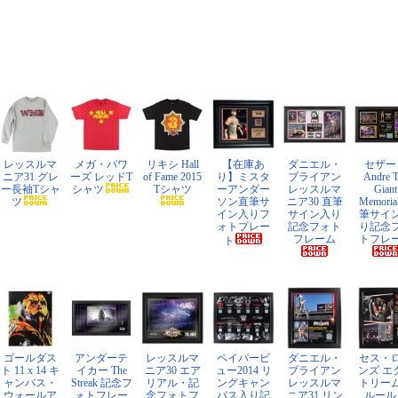
レッスルマ
メガ・パワ
リキシ Hall
【在庫あ
ダニエル・
セザー
ニア31 グレ
ーズ レッドT
of Fame 2015
り】ミスタ
ブライアン
Andre 
ー長袖Tシャ
シャツ
Tシャツ
ーアンダー
レッスルマ
Giant
ツ
ソン直筆サ
ニア30 直筆
Memoria
イン入りフ
サイン入り
筆サイ
ォトプレー
記念フォト
り記念
フレーム
トフレ
ト
ゴールダス
アンダーテ
レッスルマ
ペイパービ
ダニエル・
セス・
ト 11 x 14 キ
イカー The
ニア30 エア
ュー2014 リ
ブライアン
ンズ エ
ャンバス・
Streak 記念フ
リアル・記
ングキャン
レッスルマ
トリー
ウォールア
ォトフレー
念フォトフ
バス入り記
ニア31 リン
ルール