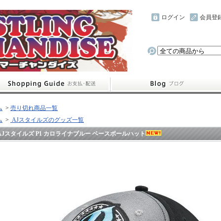
ログイン
会員登
ム
>
売り切れ商品一覧
ム
>
AJスタイルズのグッズ一覧
AJスタイルズ P1 カロライナブルー ベースボールハット